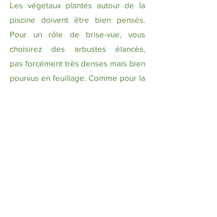
Les végétaux plantés autour de la
piscine
doivent être bien pensés.
Pour un rôle de brise-vue, vous
choisirez des arbustes élancés,
pas
forcément très denses mais bien
pourvus en feuillage. Comme pour la
décoration, vous
sélectionnerez des
végétaux qui se marient bien avec le
style de votre jardin. Un point
important
pour réduire l’entretien du
bassin :
privilégiez les végétaux à
feuilles persistantes
. Sélectionnez
des
végétaux qui vont résister au
chlore (ou au sel, tout dépend de
votre choix pour le traitement