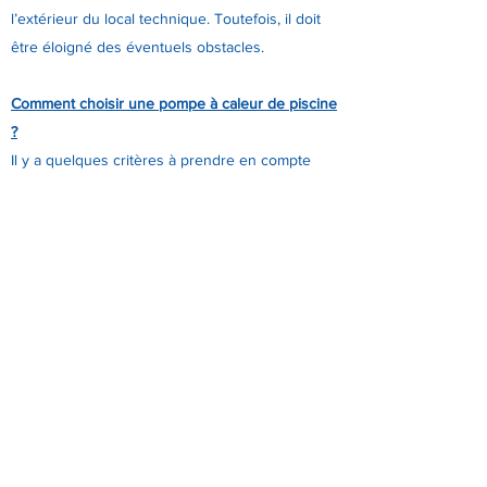
l’extérieur du local technique. Toutefois, il doit
être éloigné des éventuels obstacles.
Comment choisir une pompe à caleur de piscine
?
Il y a quelques critères à prendre en compte
avant de choisir une PAC :
La puissance
Le Coefficient de performance (COP)
Le niveau sonore.
La puissance de votre système de chauffage
doit impérativement être adaptée au volume du
bassin. Plus le COP est élevé, plus l’utilisateur
fera des économies d’énergie. Il est conseillé
de choisir un modèle dont le COP est supérieur
à 4. Pour ne pas gâcher vos moments de
baignade et de détente, optez pour un dispositif